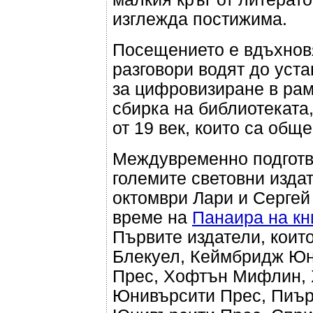
изглежда постижима.
Посещението е вдъхнов
разговори водят до уст
за цифровизиране в рам
сбирка на библиотеката
от 19 век, които са общ
Междувременно подготви
големите световни издат
октомври Лари и Сергей 
време на
Панаира на кн
Първите издатели, коит
Блекуел, Кеймбридж Юн
Прес, Хофтън Мифлин, 
Юнивърсити Прес, Пиър