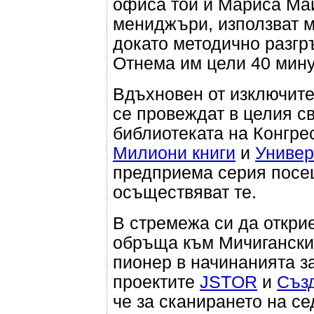
офиса той и Мариса Май
мениджъри, използват 
докато методично разгръ
Отнема им цели 40 минут
Вдъхновен от изключите
се провеждат в целия св
библиотеката на Конгр
Милиони книги
и
Универ
предприема серия посещ
осъществяват те.
В стремежа си да откри
обръща към Мичиганския
пионер в начинанията з
проектите
JSTOR
и
Съз
че за сканирането на с