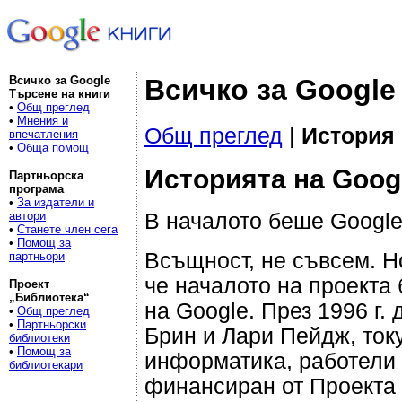
Всичко за Google
Всичко за Google
Търсене на книги
•
Общ преглед
•
Мнения и
Общ преглед
|
История
впечатления
•
Обща помощ
Историята на Goog
Партньорска
програма
•
За издатели и
В началото беше Google
автори
•
Станете член сега
•
Помощ за
Всъщност, не съвсем. Н
партньори
че началото на проекта
Проект
„Библиотека“
на Google. През 1996 г.
•
Общ преглед
•
Партньорски
Брин и Лари Пейдж, ток
библиотеки
•
Помощ за
информатика, работели 
библиотекари
финансиран от Проекта 