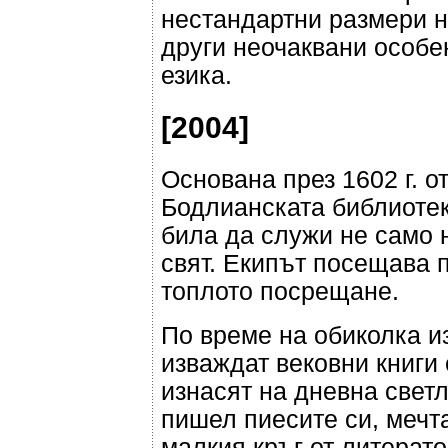
нестандартни размери н
други неочаквани особе
езика.
[2004]
Основана през 1602 г. о
Бодлианската библиотек
била да служи не само 
свят. Екипът посещава п
топлото посрещане.
По време на обиколка и
изваждат вековни книги 
изнасят на дневна светл
пишел пиесите си, мечт
малкия кръг от литерато