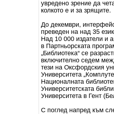
увредено зрение да чета
колкото е и за зрящите.
До декември, интерфейс
преведен на над 35 език
Над 10 000 издатели и 
в Партньорската програ
„Библиотека“ се разраст
включително седем меж
тези на Оксфордския ун
Университета „Комплуте
Националната библиотек
Университетската библи
Университета в Гент (Бе
С поглед напред към с