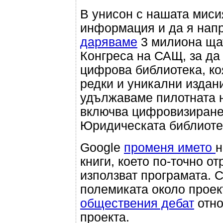
В унисон с нашата миси
информация и да я напр
даряваме
3 милиона щат
Конгреса на САЩ, за да
цифрова библиотека, ко
редки и уникални издани
удължаваме пилотната н
включва цифровизиране 
Юридическата библиотек
Google
променя името
н
книги, което по-точно о
използват програмата. 
полемиката около проект
обществения дебат
отно
проекта.