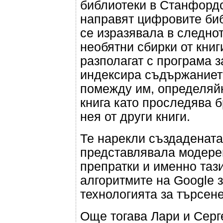
библиотеки в Станфордс
направят цифровите биб
се изразявала в следнот
необятни сбирки от кни
разполагат с програма з
индексира съдържанието
помежду им, определяйк
книга като проследява б
нея от други книги.
Те нарекли създадената
представлявала модере
препратки и именно таз
алгоритмите на Google 
технологията за търсене
Още тогава Лари и Серг