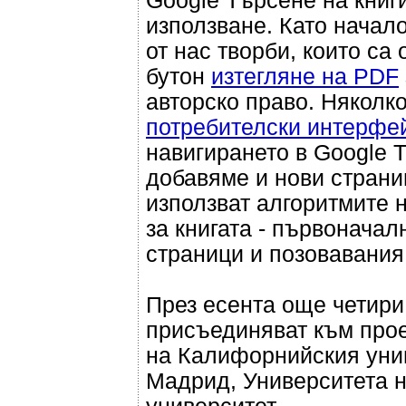
Google Търсене на книг
използване. Като начал
от нас творби, които са
бутон
изтегляне на PDF
авторско право. Няколк
потребителски интерфе
навигирането в Google 
добавяме и нови стран
използват алгоритмите 
за книгата - първоначал
страници и позовавания
През есента още четири
присъединяват към прое
на Калифорнийския унив
Мадрид, Университета н