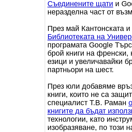
Съединените щати
и Goo
неразделна част от въз
През май Кантонската и
Библиотеката на Универ
програмата Google Търс
брой книги на френски,
езици и увеличавайки б
партньори на шест.
През юли добавяме връзк
книги, които не са защи
специалист Т.В. Раман
книгите да бъдат изпол
технологии, като инстр
изобразяване, по този н