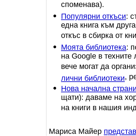
споменава).
Популярни откъси
: 
една книга към друг
откъс в сбирка от кни
Моята библиотека
: 
на Google в техните 
вече могат да органи
, р
лични библиотеки
Нова начална стран
щати): даваме на хо
на книги в нашия инд
Мариса Майер
представ