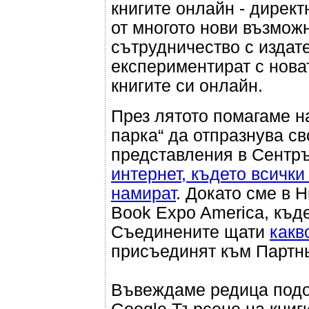
книгите онлайн - директ
от многото нови възможн
сътрудничество с издат
експериментират с нова
книгите си онлайн.
През лятото помагаме н
парка“ да отпразнува с
представления в Сентръ
интернет, където всички
намират
. Докато сме в 
Book Expo America, къде
Съединените щати
какв
присъединят към Партнь
Въвеждаме редица подо