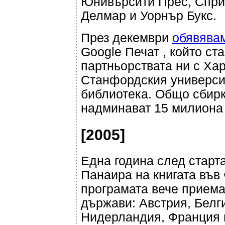
Юнивърсити Прес, Спри
Делмар и Уорнър Букс.
През декември
обявява
Google Печат
, който с
партньорствата ни с Ха
Станфордския университ
библиотека. Общо сбирк
надминават 15 милиона
[2005]
Една година след старт
Панаира на книгата във
програмата вече приема
държави: Австрия, Белг
Нидерландия, Франция 