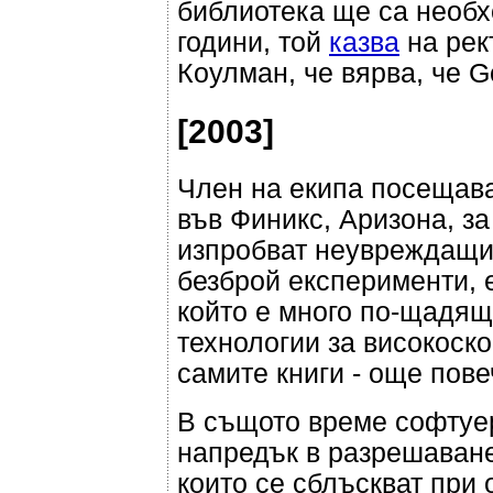
библиотека ще са необх
години, той
казва
на рек
Коулман, че вярва, че G
[2003]
Член на екипа посещава
във Финикс, Аризона, за
изпробват неувреждащи 
безброй експерименти, 
който е много по-щадя
технологии за високоско
самите книги - още пове
В същото време софтуер
напредък в разрешаване
които се сблъскват при 